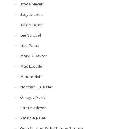
Joyce Meyer
Judy Jacobs
Julian Loren
Lee Strobel
Luis Palau
Mary K. Baxter
Max Lucado
Miriam Neff
Norman L. Geisler
Omayra Font
Pam Vredevelt
Patricia Palau
Quin Sherrer & Ruthanne Garlock